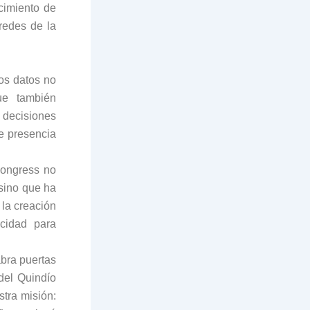
cimiento de
redes de la
os datos no
ue también
 decisiones
ce presencia
Congress no
 sino que ha
 la creación
acidad para
abra puertas
del Quindío
stra misión: