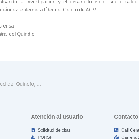
ulsando la investigación y el desarrollo en el sector salud.
rnández, enfermera líder del Centro de ACV.
prensa
tral del Quindío
Secretaría de Salud del Quindío, exalta distinción a la Clínica Central del Quindío por atención de Accidentes Cerebrovasculares
Atención al usuario
Contacto
Solicitud de citas
Call Cen
PQRSF
Carrera 