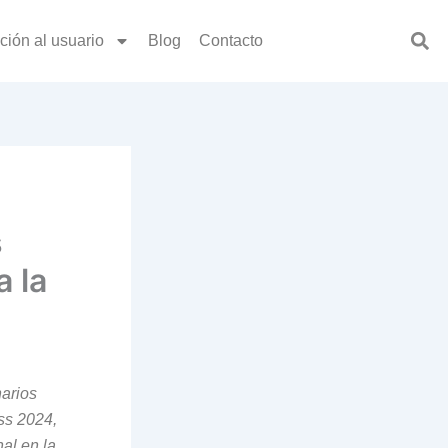
ción al usuario
Blog
Contacto
s
 la
narios
ss 2024,
al en la