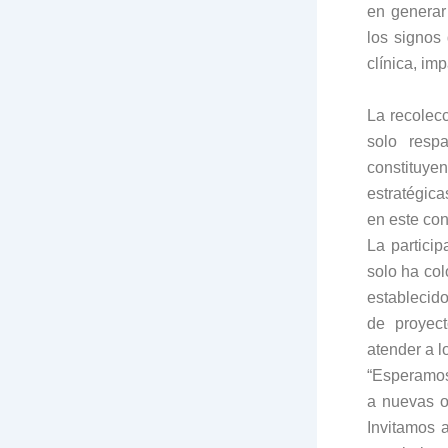
en generar
los signos
clínica, im
La recolec
solo resp
constituye
estratégica
en este co
La partici
solo ha col
establecido
de proyect
atender a l
“Esperamos 
a nuevas o
Invitamos a