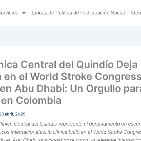
ervicios
Líneas de Política de Participación Social
Aten
nica Central del Quindío Deja
a en el World Stroke Congres
en Abu Dhabi: Un Orgullo para
 en Colombia
23 abril, 2025
línica Central del Quindío representó al departamento en esce
cos internacionales, la clínica brilló en el World Stroke Congre
do en Abu Dhabi, posicionándose como un referente internacion