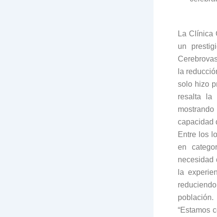
La Clínica
un prestig
Cerebrovas
la reducció
solo hizo 
resalta l
mostrando 
capacidad d
Entre los l
en categor
necesidad 
la experie
reduciendo
población.
“Estamos c