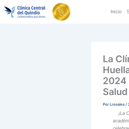
Ir
al
Inicio
S
contenido
La Clí
Huell
2024 
Salud
Por
Lrosales
/
¡La C
académi
celebra