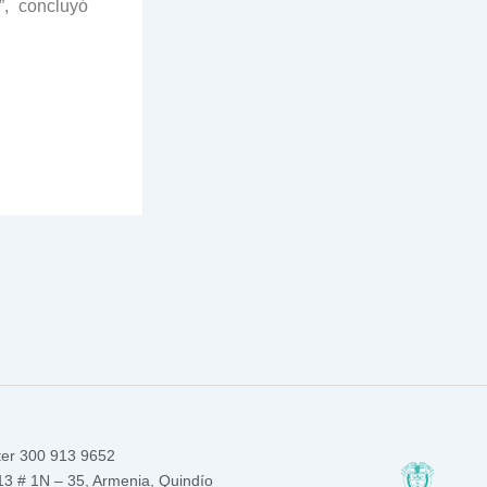
”, concluyó
ter 300 913 9652
13 # 1N – 35, Armenia, Quindío