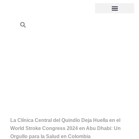
Ir
al
contenido
Líneas de Política de Participación Social
Atención al usuario
La Clínica Central del Quindío Deja Huella en el
World Stroke Congress 2024 en Abu Dhabi: Un
Orgullo para la Salud en Colombia