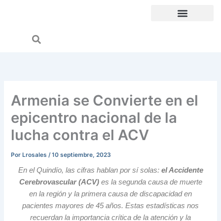
Ir
al
contenido
Líneas de Política de Participación Social
Atención al usuario
Armenia se Convierte en el
epicentro nacional de la
lucha contra el ACV
Por
Lrosales
/
10 septiembre, 2023
En el Quindío, las cifras hablan por sí solas:
el Accidente
Cerebrovascular (ACV)
es la segunda causa de muerte
en la región y la primera causa de discapacidad en
pacientes mayores de 45 años. Estas estadísticas nos
recuerdan la importancia crítica de la atención y la